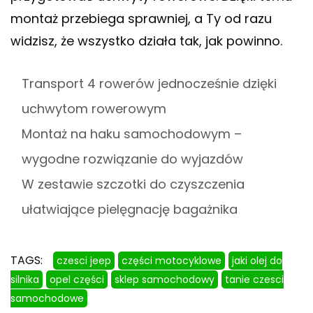
montaż przebiega sprawniej, a Ty od razu
widzisz, że wszystko działa tak, jak powinno.
Transport 4 rowerów jednocześnie dzięki
uchwytom rowerowym
Montaż na haku samochodowym –
wygodne rozwiązanie do wyjazdów
W zestawie szczotki do czyszczenia
ułatwiające pielęgnację bagażnika
TAGS:
czesci jeep
części motocyklowe
jaki olej do
silnika
opel części
sklep samochodowy
tanie czesci
samochodowe