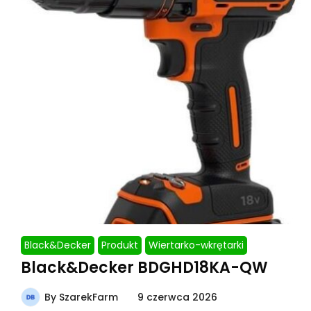
Black&Decker
Produkt
Wiertarko-wkrętarki
Black&Decker BDGHD18KA-QW
By
SzarekFarm
9 czerwca 2026