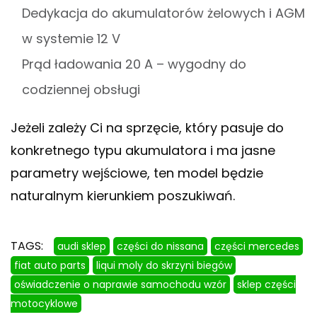
Dedykacja do akumulatorów żelowych i AGM
w systemie 12 V
Prąd ładowania 20 A – wygodny do
codziennej obsługi
Jeżeli zależy Ci na sprzęcie, który pasuje do
konkretnego typu akumulatora i ma jasne
parametry wejściowe, ten model będzie
naturalnym kierunkiem poszukiwań.
TAGS:
audi sklep
części do nissana
części mercedes
fiat auto parts
liqui moly do skrzyni biegów
oświadczenie o naprawie samochodu wzór
sklep części
motocyklowe