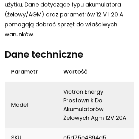
użytku. Dane dotyczące typu akumulatora
(żelowy/AGM) oraz parametrów 12 V i 20 A
pomagają dobrać sprzęt do właściwych
warunków.
Dane techniczne
Parametr
Wartość
Victron Energy
Prostownik Do
Model
Akumulatorów
Żelowych Agm 12V 20A
SKU
c5d75e4894d5