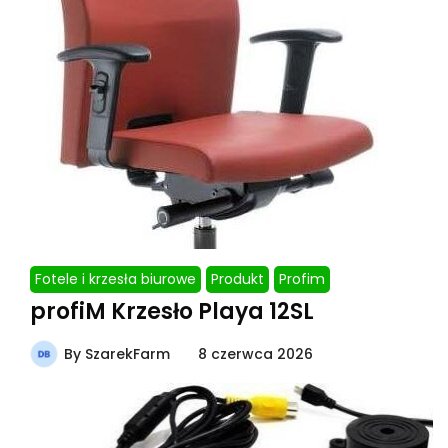
Fotele i krzesła biurowe
Produkt
Profim
profiM Krzesło Playa 12SL
By
SzarekFarm
8 czerwca 2026