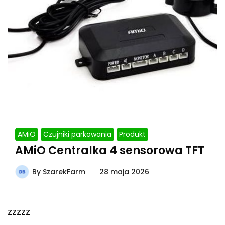
AMiO
Czujniki parkowania
Produkt
AMiO Centralka 4 sensorowa TFT
By
SzarekFarm
28 maja 2026
zzzzz