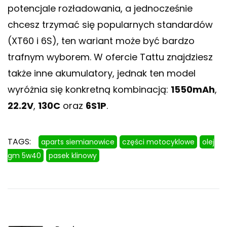
potencjale rozładowania, a jednocześnie
chcesz trzymać się popularnych standardów
(XT60 i 6S), ten wariant może być bardzo
trafnym wyborem. W ofercie Tattu znajdziesz
także inne akumulatory, jednak ten model
wyróżnia się konkretną kombinacją:
1550mAh
,
22.2V
,
130C
oraz
6S1P
.
TAGS:
aparts siemianowice
części motocyklowe
olej
gm 5w40
pasek klinowy