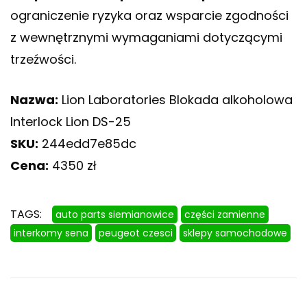
ograniczenie ryzyka oraz wsparcie zgodności
z wewnętrznymi wymaganiami dotyczącymi
trzeźwości.
Nazwa:
Lion Laboratories Blokada alkoholowa
Interlock Lion DS-25
SKU:
244edd7e85dc
Cena:
4350 zł
TAGS:
auto parts siemianowice
części zamienne
interkomy sena
peugeot czesci
sklepy samochodowe