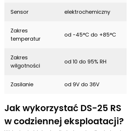
Sensor
elektrochemiczny
Zakres
od -45°C do +85°C
temperatur
Zakres
od 10 do 95% RH
wilgotności
Zasilanie
od 9V do 36V
Jak wykorzystać DS-25 RS
w codziennej eksploatacji?