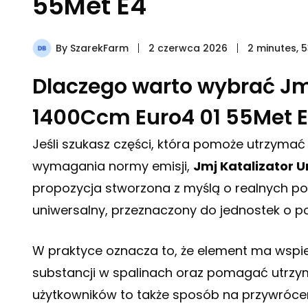
55Met E4
By
SzarekFarm
2 czerwca 2026
2 minutes, 
Dlaczego warto wybrać Jm
1400Ccm Euro4 01 55Met 
Jeśli szukasz części, która pomoże utrzyma
wymagania normy emisji,
Jmj Katalizator 
propozycja stworzona z myślą o realnych po
uniwersalny, przeznaczony do jednostek o 
W praktyce oznacza to, że element ma wspi
substancji w spalinach oraz pomagać utrzy
użytkowników to także sposób na przywróce