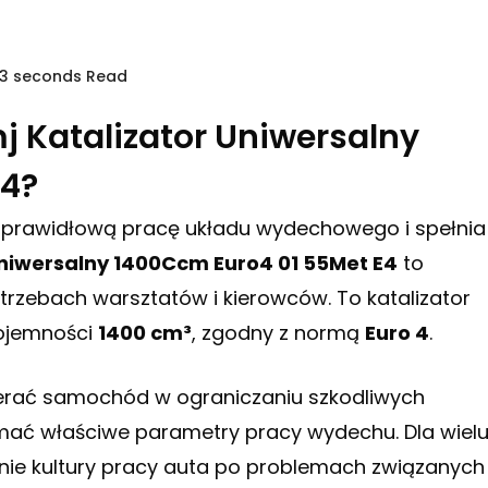
53 seconds Read
j Katalizator Uniwersalny
E4?
ć prawidłową pracę układu wydechowego i spełnia
Uniwersalny 1400Ccm Euro4 01 55Met E4
to
trzebach warsztatów i kierowców. To katalizator
pojemności
1400 cm³
, zgodny z normą
Euro 4
.
erać samochód w ograniczaniu szkodliwych
mać właściwe parametry pracy wydechu. Dla wiel
nie kultury pracy auta po problemach związanych