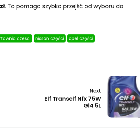
zł
. To pomaga szybko przejść od wyboru do
rtownia czesci
nissan części
opel części
Next
Elf Tranself Nfx 75W
Gl4 5L