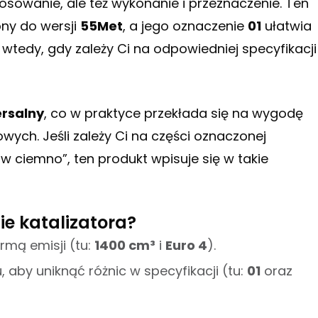
stosowanie, ale też wykonanie i przeznaczenie. Ten
ony do wersji
55Met
, a jego oznaczenie
01
ułatwia
 wtedy, gdy zależy Ci na odpowiedniej specyfikacji
ersalny
, co w praktyce przekłada się na wygodę
ch. Jeśli zależy Ci na części oznaczonej
w ciemno”, ten produkt wpisuje się w takie
e katalizatora?
rmą emisji (tu:
1400 cm³
i
Euro 4
).
aby uniknąć różnic w specyfikacji (tu:
01
oraz