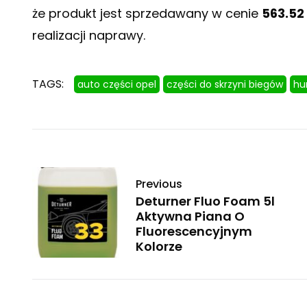
że produkt jest sprzedawany w cenie
563.52 
realizacji naprawy.
TAGS:
auto części opel
części do skrzyni biegów
hu
Previous
Deturner Fluo Foam 5l
Aktywna Piana O
Fluorescencyjnym
Kolorze