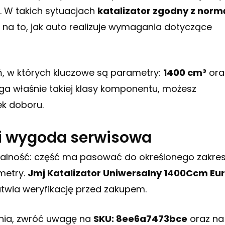
. W takich sytuacjach
katalizator zgodny z norm
 na to, jak auto realizuje wymagania dotyczące
, w których kluczowe są parametry:
1400 cm³
ora
ga właśnie takiej klasy komponentu, możesz
ek doboru.
 i wygoda serwisowa
ywalność: część ma pasować do określonego zakre
metry.
Jmj Katalizator Uniwersalny 1400Ccm Eu
atwia weryfikację przed zakupem.
enia, zwróć uwagę na
SKU: 8ee6a7473bce
oraz na 