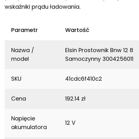
wskaźniki prądu ładowania.
Parametr
Wartość
Nazwa /
Elsin Prostownik Bnw 12 8
model
Samoczynny 3004256011
SKU
41cdc6f410c2
Cena
192.14 zł
Napięcie
12 V
akumulatora