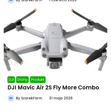
DJI
Drony
Produkt
DJI Mavic Air 2S Fly More Combo
By
SzarekFarm
31 maja 2026