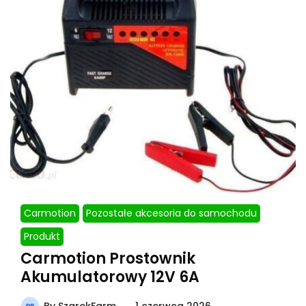
Carmotion
Pozostałe akcesoria do samochodu
Produkt
Carmotion Prostownik
Akumulatorowy 12V 6A
By
SzarekFarm
1 czerwca 2026