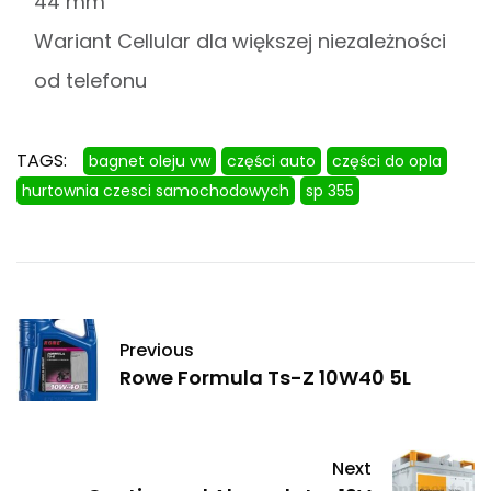
44 mm
Wariant Cellular dla większej niezależności
od telefonu
TAGS:
bagnet oleju vw
części auto
części do opla
hurtownia czesci samochodowych
sp 355
Previous
Rowe Formula Ts-Z 10W40 5L
Next