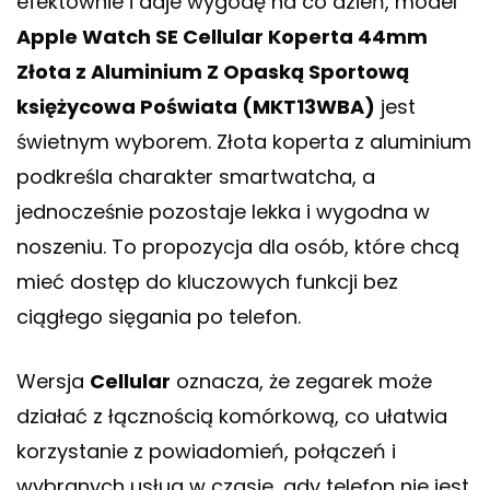
efektownie i daje wygodę na co dzień, model
Apple Watch SE Cellular Koperta 44mm
Złota z Aluminium Z Opaską Sportową
księżycowa Poświata (MKT13WBA)
jest
świetnym wyborem. Złota koperta z aluminium
podkreśla charakter smartwatcha, a
jednocześnie pozostaje lekka i wygodna w
noszeniu. To propozycja dla osób, które chcą
mieć dostęp do kluczowych funkcji bez
ciągłego sięgania po telefon.
Wersja
Cellular
oznacza, że zegarek może
działać z łącznością komórkową, co ułatwia
korzystanie z powiadomień, połączeń i
wybranych usług w czasie, gdy telefon nie jest