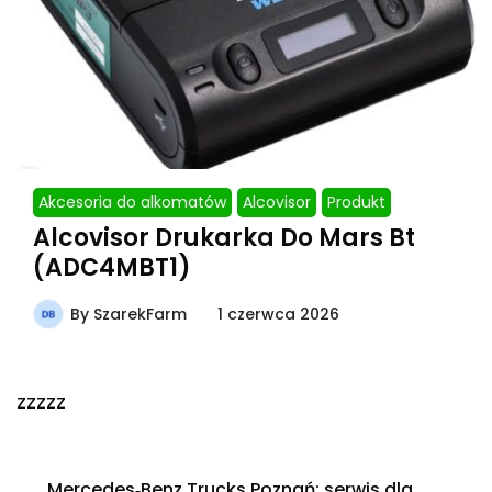
Akcesoria do alkomatów
Alcovisor
Produkt
Alcovisor Drukarka Do Mars Bt
(ADC4MBT1)
By
SzarekFarm
1 czerwca 2026
zzzzz
Mercedes‑Benz Trucks Poznań: serwis dla