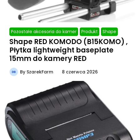
Pozostałe akcesoria do kamer
Produkt
Shape
Shape RED KOMODO (B15KOMO) ,
Płytka lightweight baseplate
15mm do kamery RED
By
SzarekFarm
8 czerwca 2026