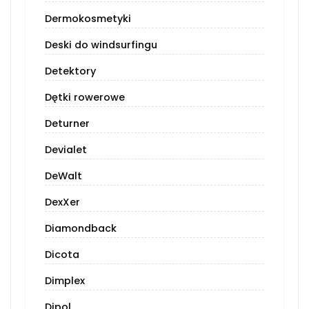
Dermokosmetyki
Deski do windsurfingu
Detektory
Dętki rowerowe
Deturner
Devialet
DeWalt
DexXer
Diamondback
Dicota
Dimplex
Dipol