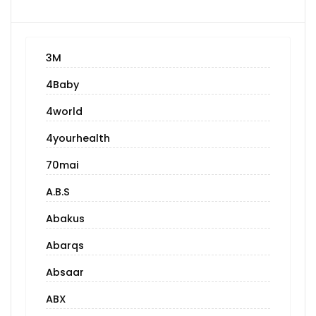
3M
4Baby
4world
4yourhealth
70mai
A.B.S
Abakus
Abarqs
Absaar
ABX